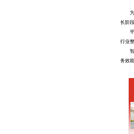
长阶
行业
务效